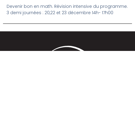
Devenir bon en math. Révision intensive du programme.
3 demi journées : 20,22 et 23 décembre 14h- 17h00
Ecole de ski, Location de ski, centre de préparation mentale, scolaire
et sportive.