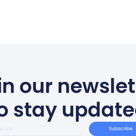
in our newslet
o stay updat
Subscribe